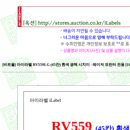
[비트몰] 아이라벨 RV559LG (45칸) 흰색 광택 시치미 - 레이저 프린터 전용 [100매
아이라벨 iLabel
RV559
(45칸) 흰