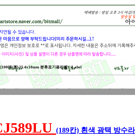
00매/권] 25.4x10mm 분류표기용라벨 - iLabel
CJ589LU
(189칸) 흰색 광택 방수