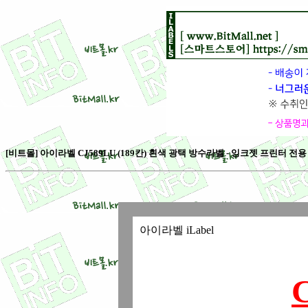
[비트몰] 아이라벨 CJ589LU (189칸) 흰색 광택 방수라벨 - 잉크젯 프린터 전용 [1
아이라벨 iLabel