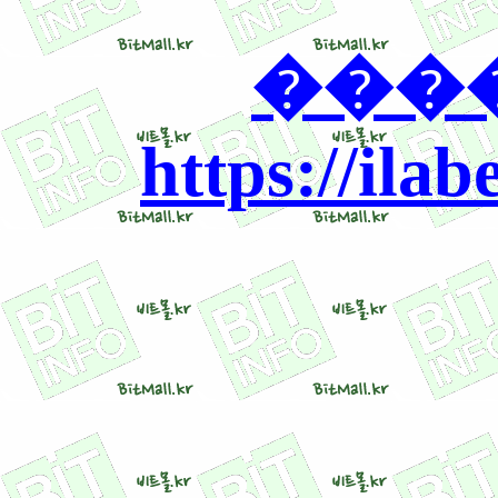
����
https://ilab