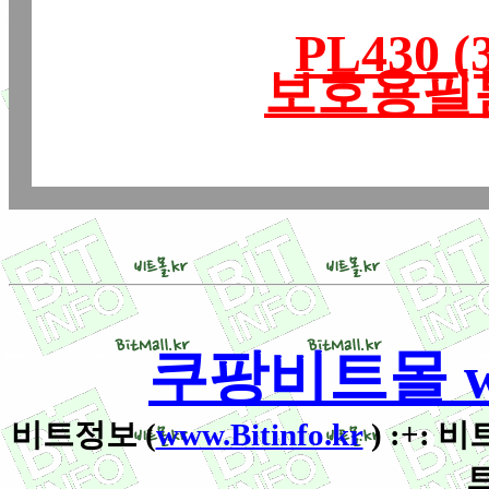
PL430
보호용필름
쿠팡비트몰 www
비트정보 (
www.Bitinfo.kr
) :+: 비