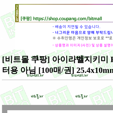
[비트몰 쿠팡] 아이라벨지키미 PL
터용 아님 [100매/권] 25.4x10