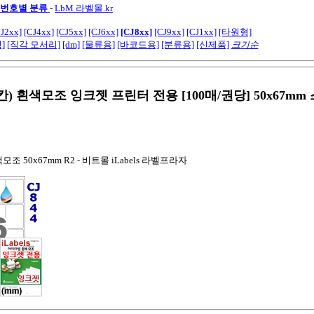
모델번호별 분류
-
LbM 라벨몰.kr
J2xx]
[CJ4xx]
[CJ5xx]
[CJ6xx]
[CJ8xx]
[CJ9xx]
[CJ1xx]
[타원형]
]
[직각 모서리]
[dm]
[물류용]
[바코드용]
[분류용]
[신제품]
크기순
6칸) 흰색모조 잉크젯 프린터 전용 [100매/권당] 50x67mm
색모조 50x67mm R2 - 비트몰 iLabels 라벨프라자