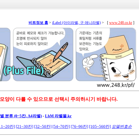
비트정보 홈
>
iLabel (아이라벨, 구 애니라벨)
>
[
www.248.co.kr
]
 모양이 다를 수 있으므로 선택시 주의하시기 바랍니다.
 분류 (0~5칸, A4라벨)
-
LbM 라벨몰.kr
11~20칸]
[21~30칸]
[32~50칸]
[54~70칸]
[76~96칸]
[105~560칸]
모델번호순