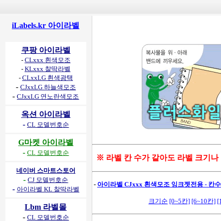
iLabels.kr 아이라벨
쿠팡 아이라벨
-
CLxxx 흰색모조
-
KLxxx 찰딱라벨
-
CLxxLG 흰색광택
-
CJxxLG 하늘색모조
-
CJxxLG 연노란색모조
옥션 아이라벨
-
CL 모델번호순
G마켓 아이라벨
-
CL 모델번호순
※ 라벨 칸 수가 같아도 라벨 크기나
네이버 스마트스토어
-
CJ 모델번호순
-
아이라벨 CJxxx 흰색모조 잉크젯전용 - 칸수별
-
아이라벨 KL 찰딱라벨
크기순
[0~5칸]
[6~10칸]
[
Lbm 라벨몰
-
CL 모델번호순