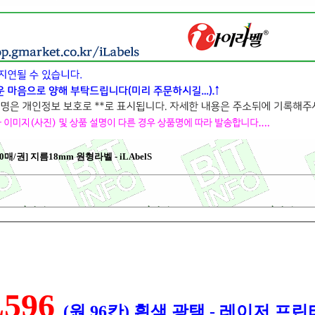
매/권] 지름18mm 원형라벨 - iLAbelS
596
(원 96칸) 흰색 광택 - 레이저 프