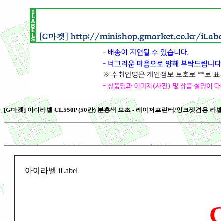
[G마켓] 아이라벨 CL550P (50칸) 분홍색 모조 - 레이저프린터/잉크젯겸용 라벨 [1
아이라벨 iLabel